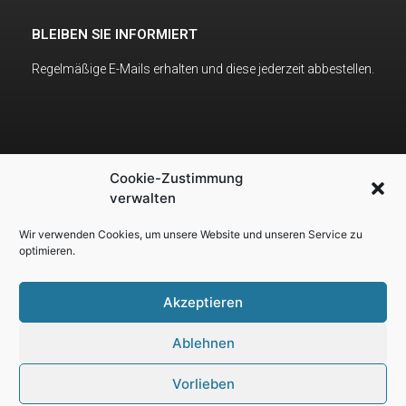
BLEIBEN SIE INFORMIERT
Regelmäßige E-Mails erhalten und diese jederzeit abbestellen.
Cookie-Zustimmung
verwalten
Wir verwenden Cookies, um unsere Website und unseren Service zu
optimieren.
Akzeptieren
freiwillig 30 km/h -
Schondorf zuliebe
Ablehnen
Vorlieben