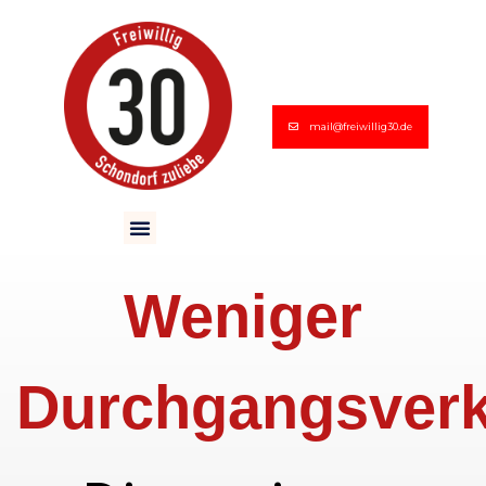
mail@freiwillig30.de
Weniger
Durchgangsver