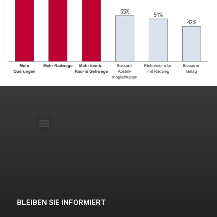
Ergebnisse Bürgerbeteiligung
Ihre Meinung
BLEIBEN SIE INFORMIERT